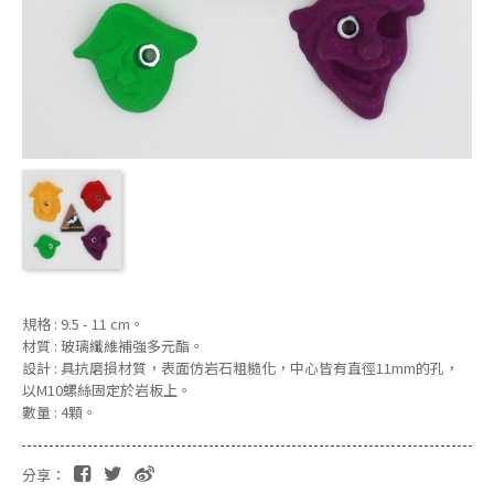
規格 : 9.5 - 11 cm。
材質 : 玻璃纖維補強多元酯。
設計 : 具抗磨損材質，表面仿岩石粗糙化，中心皆有直徑11mm的孔，
以M10螺絲固定於岩板上。
數量 : 4顆。
分享：