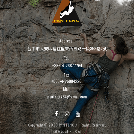
Address.
台中市大安區福住里東西五路一段353巷2號
Tel.
+886-4-26877764
Fax
+886-4-26804228
Mail
panfeng764@gmail.com
Copyright © 2020 PAN FENG All Rights Reserved.
網頁設計
‧
iBest