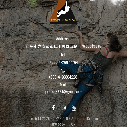
Address.
台中市大安區福住里東西五路一段353巷2號
Tel.
+886-4-26877764
Fax
+886-4-26804228
Mail
panfeng764@gmail.com
Copyright © 2020 PAN FENG All Rights Reserved.
網頁設計
‧
iBest